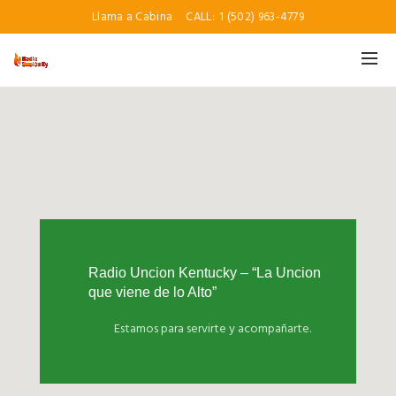
Llama a Cabina
CALL:
1 (502) 963-4779
Radio Uncion Kentucky – “La Uncion
que viene de lo Alto”
Estamos para servirte y acompañarte.