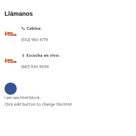
Llámanos
📞
Cabina:
(502) 963-4779
📱
Escucha en vivo:
(667) 930-9099
I am raw html block.
Click edit button to change this html