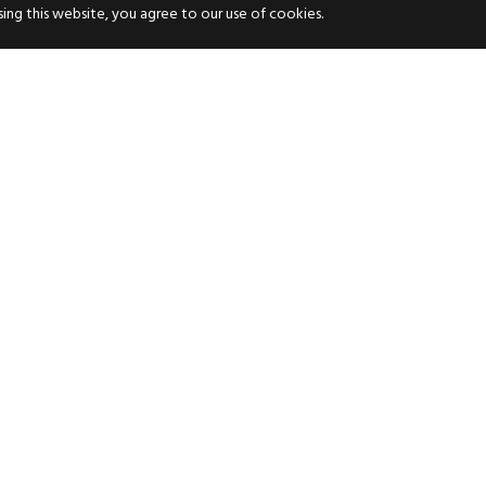
ng this website, you agree to our use of cookies.
HORARIO
C
24/7
Ca
S
Lo
ra
Te