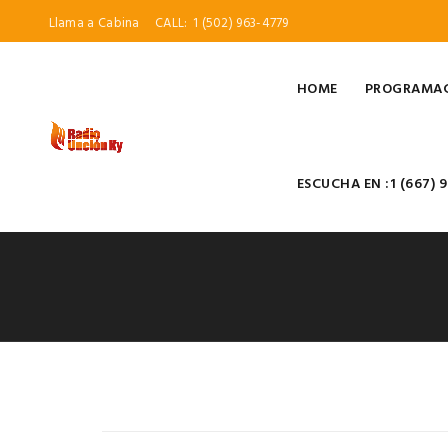
Llama a Cabina
CALL:
1 (502) 963-4779
HOME
PROGRAMA
ESCUCHA EN :1 (667) 