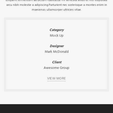
torquent fermentum ad dictum habitasse mi vehicula tellus et nisi vulputate
arcu nibh molestie a adipiscing.Parturient nec scelerisque a montes enim in
maecenas ullamcorper ultricies vitae.
Category
Mock Up
Designer
Mark McDonald
Client
Awesome Group
VIEW MORE