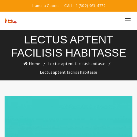
Llama a Cabina
CALL:
1 (502) 963-4779
LECTUS APTENT
FACILISIS HABITASSE
Home
Lectus aptent facilisis habitasse
Lectus aptent facilisis habitasse